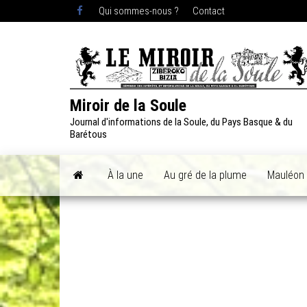
Skip
Qui sommes-nous ?
Contact
to
the
content
Miroir de la Soule
Journal d'informations de la Soule, du Pays Basque & du
Barétous
À la une
Au gré de la plume
Mauléon