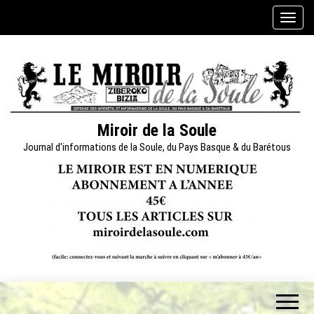
Skip
A
to
f
the
f
content
i
c
h
e
Miroir de la Soule
r
Journal d'informations de la Soule, du Pays Basque & du Barétous
/
m
a
s
q
u
e
r
l
a