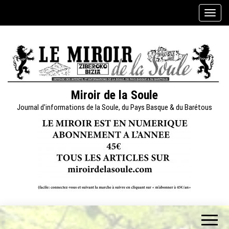
Skip
A
to
f
the
f
content
i
c
h
e
Miroir de la Soule
r
Journal d'informations de la Soule, du Pays Basque & du Barétous
/
m
a
s
q
u
e
r
l
a