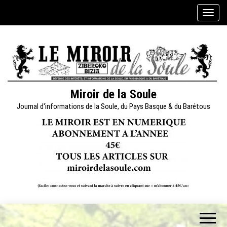
Skip
A
to
f
the
f
content
i
c
h
e
Miroir de la Soule
r
Journal d'informations de la Soule, du Pays Basque & du Barétous
/
m
a
s
q
u
e
r
l
a