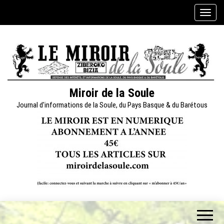
Skip
A
to
f
the
f
content
i
c
h
e
Miroir de la Soule
r
Journal d'informations de la Soule, du Pays Basque & du Barétous
/
m
a
s
q
u
e
r
l
a