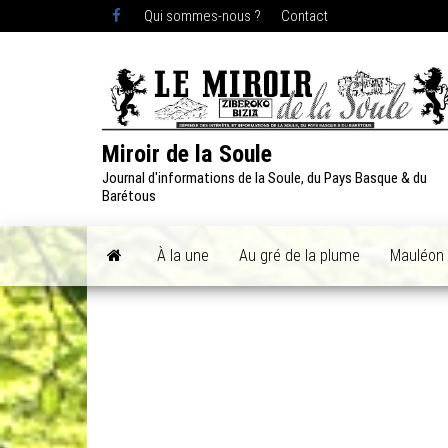
Skip
Qui sommes-nous ?
Contact
to
the
content
Miroir de la Soule
Journal d'informations de la Soule, du Pays Basque & du
Barétous
À la une
Au gré de la plume
Mauléon