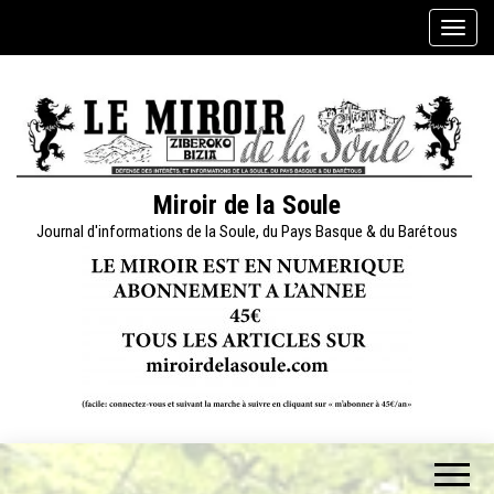
Skip
A
to
f
the
f
content
i
c
h
e
Miroir de la Soule
r
Journal d'informations de la Soule, du Pays Basque & du Barétous
/
m
a
s
q
u
e
r
l
a