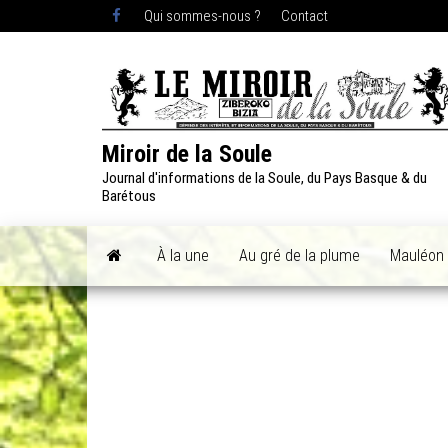
Skip
Qui sommes-nous ?
Contact
to
the
content
Miroir de la Soule
Journal d'informations de la Soule, du Pays Basque & du
Barétous
À la une
Au gré de la plume
Mauléon