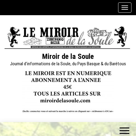
Skip
A
to
f
the
f
content
i
c
h
e
Miroir de la Soule
r
Journal d'informations de la Soule, du Pays Basque & du Barétous
/
m
a
s
q
u
e
r
l
a