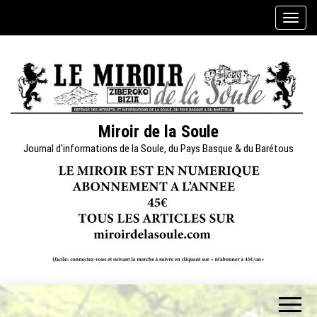
Skip
A
to
f
the
f
content
i
c
h
e
Miroir de la Soule
r
Journal d'informations de la Soule, du Pays Basque & du Barétous
/
m
a
s
q
u
e
r
l
a