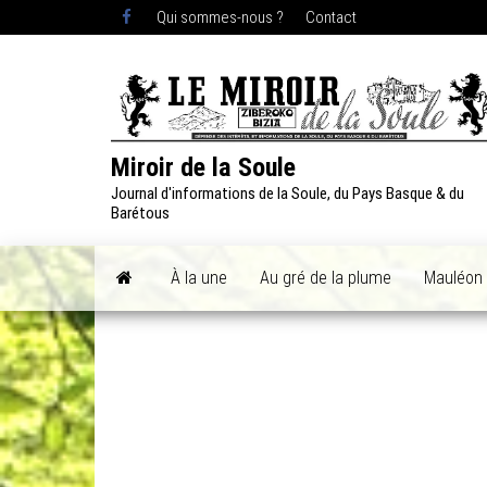
Skip
Qui sommes-nous ?
Contact
to
the
content
Miroir de la Soule
Journal d'informations de la Soule, du Pays Basque & du
Barétous
À la une
Au gré de la plume
Mauléon