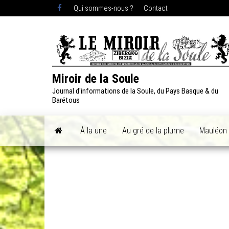
Skip
Qui sommes-nous ?
Contact
to
the
content
Miroir de la Soule
Journal d'informations de la Soule, du Pays Basque & du
Barétous
À la une
Au gré de la plume
Mauléon