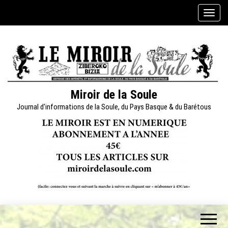
Skip
A
to
f
the
f
content
i
c
h
e
Miroir de la Soule
r
Journal d'informations de la Soule, du Pays Basque & du Barétous
/
m
a
s
q
u
e
r
l
a