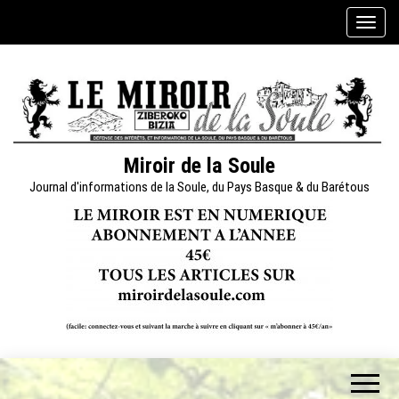
Skip
A
to
f
the
f
content
i
c
h
e
Miroir de la Soule
r
Journal d'informations de la Soule, du Pays Basque & du Barétous
/
m
a
s
q
u
e
r
l
a