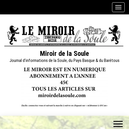
Skip
A
to
f
the
f
content
i
c
h
e
Miroir de la Soule
r
Journal d'informations de la Soule, du Pays Basque & du Barétous
/
m
a
s
q
u
e
r
l
a