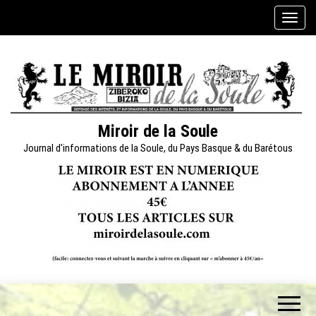
Skip
A
to
f
the
f
content
i
c
h
e
Miroir de la Soule
r
Journal d'informations de la Soule, du Pays Basque & du Barétous
/
m
a
s
q
u
e
r
l
a