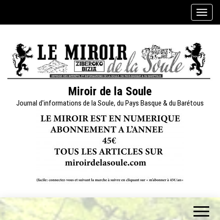
Skip
A
to
f
the
f
content
i
c
h
e
Miroir de la Soule
r
Journal d'informations de la Soule, du Pays Basque & du Barétous
/
m
a
s
q
u
e
r
l
a