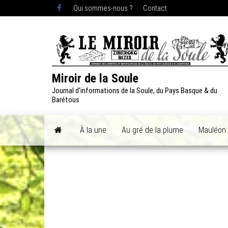
Skip
Qui sommes-nous ?
Contact
to
the
content
Miroir de la Soule
Journal d'informations de la Soule, du Pays Basque & du
Barétous
À la une
Au gré de la plume
Mauléon