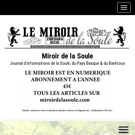
Skip
A
to
f
the
f
content
i
c
h
e
Miroir de la Soule
r
Journal d'informations de la Soule, du Pays Basque & du Barétous
/
m
a
s
q
u
e
r
l
a