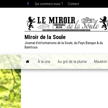
Skip
Qui sommes-nous ?
Contact
to
the
content
Miroir de la Soule
Journal d'informations de la Soule, du Pays Basque & du
Barétous
À la une
Au gré de la plume
Mauléon