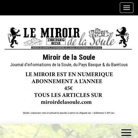
Skip
A
to
f
the
f
content
i
c
h
e
Miroir de la Soule
r
Journal d'informations de la Soule, du Pays Basque & du Barétous
/
m
a
s
q
u
e
r
l
a