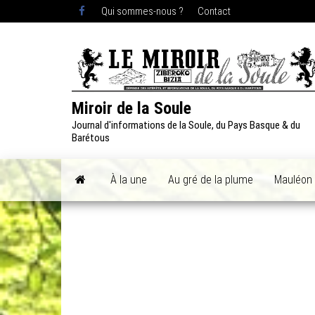
Skip
Qui sommes-nous ?
Contact
to
the
content
Miroir de la Soule
Journal d'informations de la Soule, du Pays Basque & du
Barétous
À la une
Au gré de la plume
Mauléon