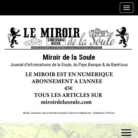
Skip
A
to
f
the
f
content
i
c
h
e
Miroir de la Soule
r
Journal d'informations de la Soule, du Pays Basque & du Barétous
/
m
a
s
q
u
e
r
l
a