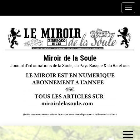
Skip
A
to
f
the
f
content
i
c
h
e
Miroir de la Soule
r
Journal d'informations de la Soule, du Pays Basque & du Barétous
/
m
a
s
q
u
e
r
l
a