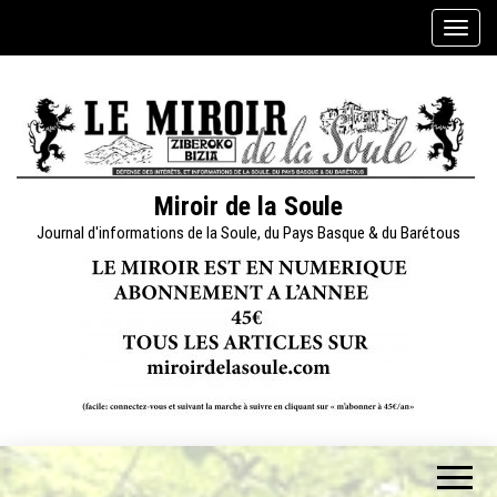
Skip
A
to
f
the
f
content
i
c
h
e
Miroir de la Soule
r
Journal d'informations de la Soule, du Pays Basque & du Barétous
/
m
a
s
q
u
e
r
l
a