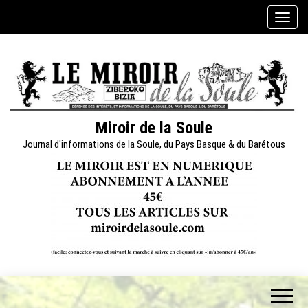
Skip
A
to
f
the
f
content
i
c
h
e
Miroir de la Soule
r
Journal d'informations de la Soule, du Pays Basque & du Barétous
/
m
a
s
q
u
e
r
l
a