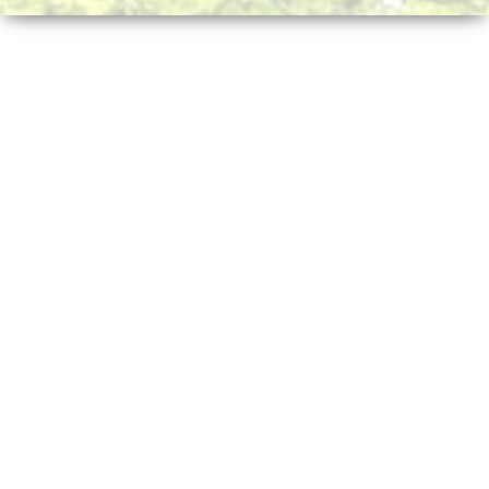
n
a
v
i
g
a
t
i
o
n