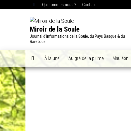
Skip
Qui sommes-nous ?
Contact
to
the
content
Miroir de la Soule
Journal d'informations de la Soule, du Pays Basque & du
Barétous
À la une
Au gré de la plume
Mauléon