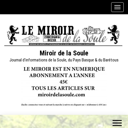
Skip
A
to
f
the
f
content
i
c
h
e
Miroir de la Soule
r
Journal d'informations de la Soule, du Pays Basque & du Barétous
/
m
a
s
q
u
e
r
l
a