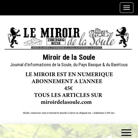
Skip
A
to
f
the
f
content
i
c
h
e
Miroir de la Soule
r
Journal d'informations de la Soule, du Pays Basque & du Barétous
/
m
a
s
q
u
e
r
l
a