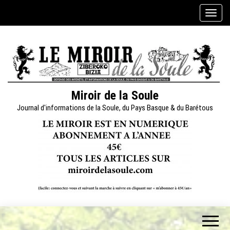
Skip
A
to
f
the
f
content
i
c
h
e
Miroir de la Soule
r
Journal d'informations de la Soule, du Pays Basque & du Barétous
/
m
a
s
q
u
e
r
l
a