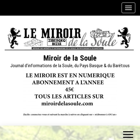
Skip
A
to
f
the
f
content
i
c
h
e
Miroir de la Soule
r
Journal d'informations de la Soule, du Pays Basque & du Barétous
/
m
a
s
q
u
e
r
l
a