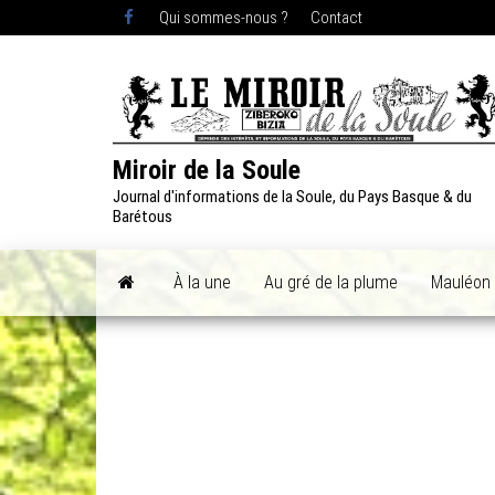
Skip
Qui sommes-nous ?
Contact
to
the
content
Miroir de la Soule
Journal d'informations de la Soule, du Pays Basque & du
Barétous
À la une
Au gré de la plume
Mauléon