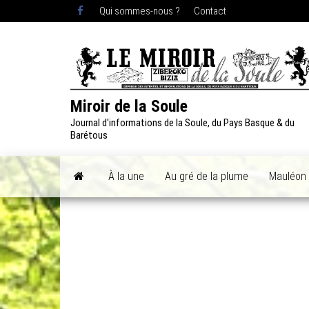
Skip
Qui sommes-nous ?
Contact
to
the
content
Miroir de la Soule
Journal d'informations de la Soule, du Pays Basque & du
Barétous
À la une
Au gré de la plume
Mauléon