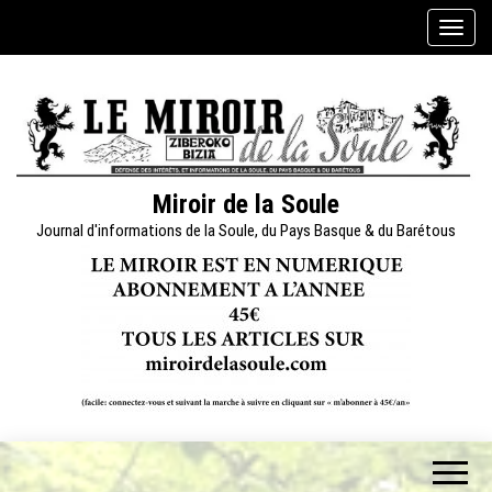
Skip
A
to
f
the
f
content
i
c
h
e
Miroir de la Soule
r
Journal d'informations de la Soule, du Pays Basque & du Barétous
/
m
a
s
q
u
e
r
l
a