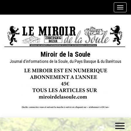
Skip
A
to
f
the
f
content
i
c
h
e
Miroir de la Soule
r
Journal d'informations de la Soule, du Pays Basque & du Barétous
/
m
a
s
q
u
e
r
l
a