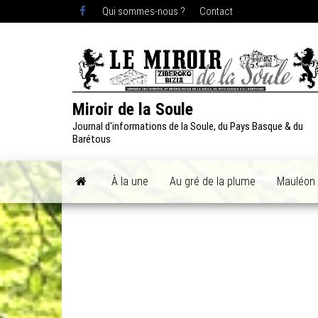
Skip
Qui sommes-nous ?
Contact
to
the
content
Miroir de la Soule
Journal d'informations de la Soule, du Pays Basque & du
Barétous
À la une
Au gré de la plume
Mauléon