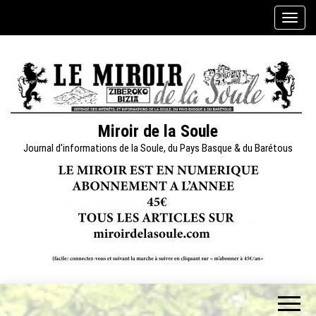
Skip
A
to
f
the
f
content
i
c
h
e
Miroir de la Soule
r
Journal d'informations de la Soule, du Pays Basque & du Barétous
/
m
a
s
q
u
e
r
l
a