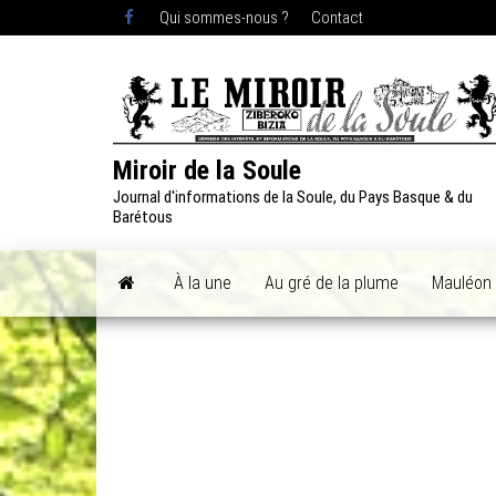
Skip
Qui sommes-nous ?
Contact
to
the
content
Miroir de la Soule
Journal d'informations de la Soule, du Pays Basque & du
Barétous
À la une
Au gré de la plume
Mauléon