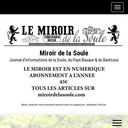
Skip
A
to
f
the
f
content
i
c
h
e
Miroir de la Soule
r
Journal d'informations de la Soule, du Pays Basque & du Barétous
/
m
a
s
q
u
e
r
l
a