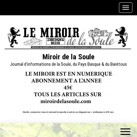
Skip
A
to
f
the
f
content
i
c
h
e
Miroir de la Soule
r
Journal d'informations de la Soule, du Pays Basque & du Barétous
/
m
a
s
q
u
e
r
l
a