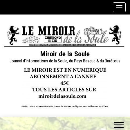
Skip
A
to
f
the
f
content
i
c
h
e
Miroir de la Soule
r
Journal d'informations de la Soule, du Pays Basque & du Barétous
/
m
a
s
q
u
e
r
l
a