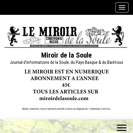
Skip
A
to
f
the
f
content
i
c
h
e
Miroir de la Soule
r
Journal d'informations de la Soule, du Pays Basque & du Barétous
/
m
a
s
q
u
e
r
l
a