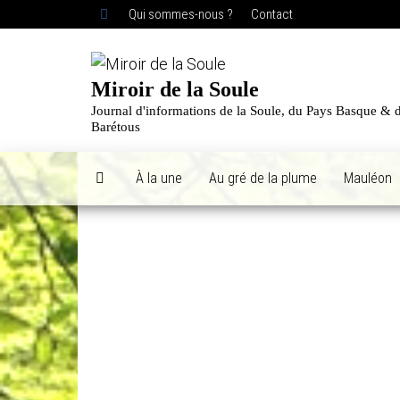
Skip
Qui sommes-nous ?
Contact
to
the
content
Miroir de la Soule
Journal d'informations de la Soule, du Pays Basque & 
Barétous
À la une
Au gré de la plume
Mauléon