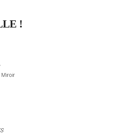
LE !
s
 Miroir
ES