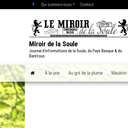
Skip
Qui sommes-nous ?
Contact
to
the
content
Miroir de la Soule
Journal d'informations de la Soule, du Pays Basque & du
Barétous
À la une
Au gré de la plume
Mauléon