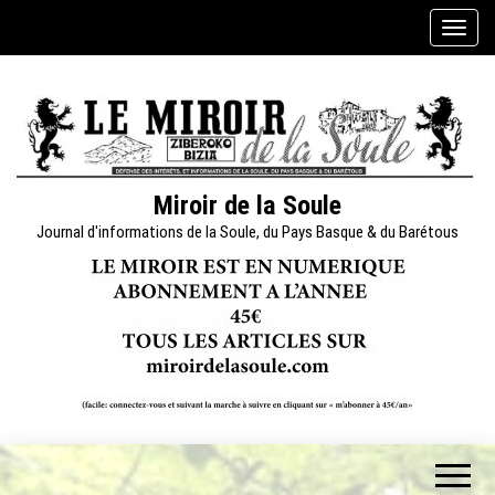
Skip
A
to
f
the
f
content
i
c
h
e
Miroir de la Soule
r
Journal d'informations de la Soule, du Pays Basque & du Barétous
/
m
a
s
q
u
e
r
l
a