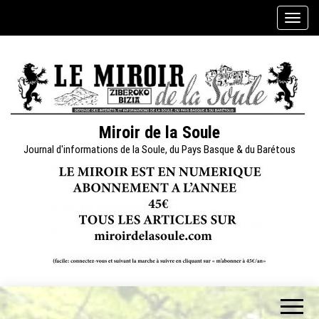
Skip
A
to
f
the
f
content
i
c
h
e
Miroir de la Soule
r
Journal d'informations de la Soule, du Pays Basque & du Barétous
/
m
a
s
q
u
e
r
l
a