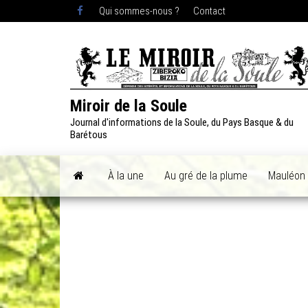
Skip
Qui sommes-nous ?
Contact
to
the
content
Miroir de la Soule
Journal d'informations de la Soule, du Pays Basque & du
Barétous
À la une
Au gré de la plume
Mauléon