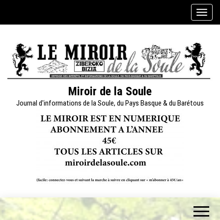
Skip
A
to
f
the
f
content
i
c
h
e
Miroir de la Soule
r
Journal d'informations de la Soule, du Pays Basque & du Barétous
/
m
a
s
q
u
e
r
l
a