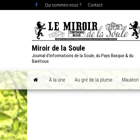
Skip
Qui sommes-nous ?
Contact
to
the
content
Miroir de la Soule
Journal d'informations de la Soule, du Pays Basque & du
Barétous
À la une
Au gré de la plume
Mauléon